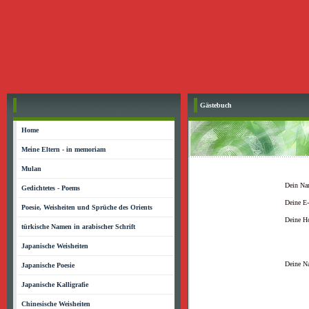
Gästebuch
Home
Meine Eltern - in memoriam
Mulan
Dein Na
Gedichtetes - Poems
Deine E-
Poesie, Weisheiten und Sprüche des Orients
Deine H
türkische Namen in arabischer Schrift
Japanische Weisheiten
Deine Na
Japanische Poesie
Japanische Kalligrafie
Chinesische Weisheiten