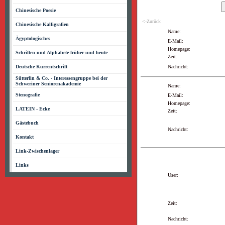
Chinesische Poesie
<-Zurück
Chinesische Kalligrafien
Name:
Ägyptologisches
E-Mail:
Homepage:
Schriften und Alphabete früher und heute
Zeit:
Deutsche Kurrentschrift
Nachricht:
Sütterlin & Co. - Interessengruppe bei der
Schweriner Seniorenakademie
Name:
Stenografie
E-Mail:
Homepage:
LATEIN - Ecke
Zeit:
Gästebuch
Nachricht:
Kontakt
Link-Zwischenlager
Links
User:
Zeit:
Nachricht: