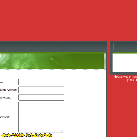
Heute waren s
(180 Hi
me:
Mail-Adresse:
omepage:
chricht: