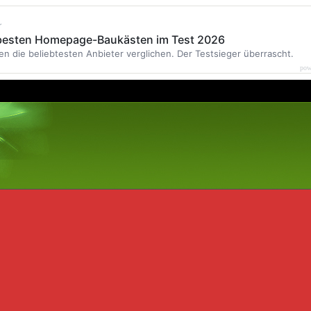
r
 besten Homepage-Baukästen im Test 2026
en die beliebtesten Anbieter verglichen. Der Testsieger überrascht.
pow