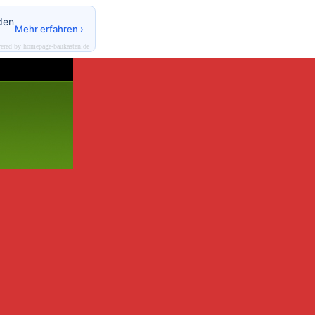
den
Mehr erfahren ›
ered by homepage-baukasten.de