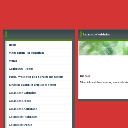
Japanische Weisheiten
Home
Meine Eltern - in memoriam
Mulan
Gedichtetes - Poems
Bis bald!
Poesie, Weisheiten und Sprüche des Orients
Wenn ich mal dazu komme, werde ich hier 
türkische Namen in arabischer Schrift
Japanische Weisheiten
Japanische Poesie
Japanische Kalligrafie
Chinesische Weisheiten
Chinesische Poesie