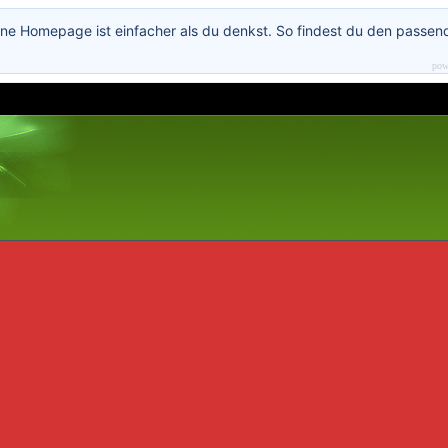
ne Homepage ist einfacher als du denkst. So findest du den passen
pow