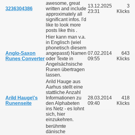
awesome, great
13.12.2025
3
3236304386
written and include
23:31
Klicks
approximately all
significant infos. I'd
like to look more
posts like this .
Hier kann man v.a.
in Englisch (wiel
phonetisch diesem
Anglo-Saxon
angepasst) Namen
07.02.2014
643
Runes Converter
oder Texte in
09:55
Klicks
Angelsächsische
Runen übertragen
lassen.
nd heute
Arild Hauge aus
Aarhus stellt eine
stattliche Anzahl
Arild Hauge\'s
Informationen zu
28.03.2014
418
Runenseite
den Alphabeten
09:40
Klicks
pe bei der Schweriner Seniorenakademie
ins Netz - es lohnt
sich, hier
einzukehren.
berühmte
dänische