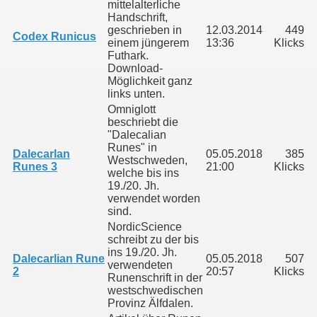
mittelalterliche
Handschrift,
geschrieben in
12.03.2014
449
Codex Runicus
einem jüngerem
13:36
Klicks
Futhark.
Download-
Möglichkeit ganz
links unten.
Omniglott
beschriebt die
"Dalecalian
Runes" in
Dalecarlan
05.05.2018
385
Westschweden,
Runes 3
21:00
Klicks
welche bis ins
19./20. Jh.
verwendet worden
sind.
NordicScience
schreibt zu der bis
ins 19./20. Jh.
Dalecarlian Rune
05.05.2018
507
verwendeten
2
20:57
Klicks
Runenschrift in der
westschwedischen
Provinz Älfdalen.