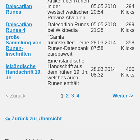
Artikel über Runen
Dalecarlian
in der
05.05.2018
294
Runes
westschwedischen
20:54
Klicks
Provinz Älvdalen
Dalecarlian
Dalecarlian Runes
05.05.2018
299
Runes 4
bei Wikipedia
21:28
Klicks
große
"Gamla
Sammlung von
runinskrifter" - eine
28.03.2014
358
Runen-
Runen-Datenbank
07:58
Klicks
Inschriften
europaweit
Eine isländische
Islaändische
Handschrift aus
28.03.2014
400
Handschrift 19.
dem frühen 19. Jh.,
08:32
Klicks
Jh.
welches auch
Runen enthält
<-Zurück
1
2
3
4
Weiter ->
<= Zurück zur Übersicht