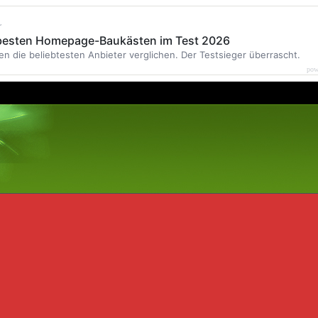
r
 besten Homepage-Baukästen im Test 2026
en die beliebtesten Anbieter verglichen. Der Testsieger überrascht.
pow