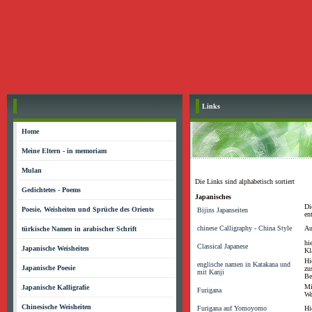
Links
Home
Meine Eltern - in memoriam
Mulan
Die Links sind alphabetisch sortiert
Gedichtetes - Poems
Japanisches
Di
Poesie, Weisheiten und Sprüche des Orients
Bijins Japanseiten
en
chinese Calligraphy - China Style
Au
türkische Namen in arabischer Schrift
hi
Classical Japanese
Japanische Weisheiten
Kl
Hi
englische namen in Katakana und
Japanische Poesie
zu
mit Kanji
Be
Mi
Japanische Kalligrafie
Furigana
We
Chinesische Weisheiten
Furigana auf Yomoyomo
Hi