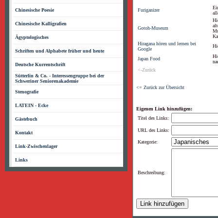
Ei
Chinesische Poesie
Furiganizer
al
Hi
Chinesische Kalligrafien
al
Gotoh-Museum
Mu
Ka
Ägyptologisches
Hiragana hören und lernen bei
Hi
Google
Schriften und Alphabete früher und heute
Hi
Japan Food
na
Deutsche Kurrentschrift
<-Zurück
Sütterlin & Co. - Interessengruppe bei der
Schweriner Seniorenakademie
<= Zurück zur Übersicht
Stenografie
LATEIN - Ecke
Eigenen Link hinzufügen:
Titel des Links:
Gästebuch
URL des Links:
Kontakt
Kategorie:
Link-Zwischenlager
Links
Beschreibung: