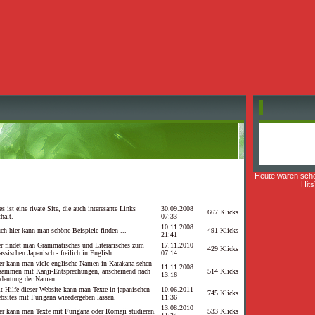
Heute waren sch
Hits
es ist eine rivate Site, die auch interesante Links
30.09.2008
667 Klicks
thält.
07:33
10.11.2008
ch hier kann man schöne Beispiele finden ...
491 Klicks
21:41
er findet man Grammatisches und Literarisches zum
17.11.2010
429 Klicks
assischen Japanisch - freilich in English
07:14
er kann man viele englische Namen in Katakana sehen
11.11.2008
sammen mit Kanji-Entsprechungen, anscheinend nach
514 Klicks
13:16
deutung der Namen.
t Hilfe dieser Website kann man Texte in japanischen
10.06.2011
745 Klicks
bsites mit Furigana wieedergeben lassen.
11:36
13.08.2010
er kann man Texte mit Furigana oder Romaji studieren.
533 Klicks