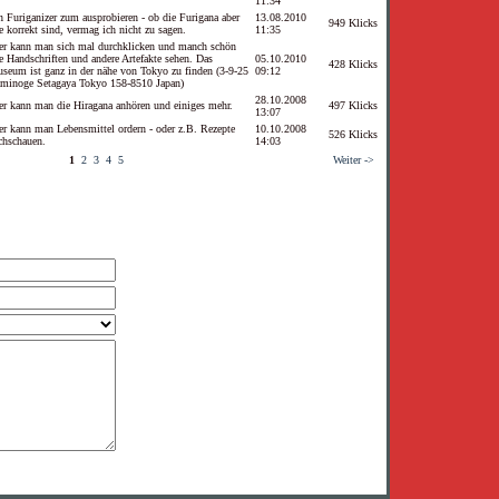
11:34
n Furiganizer zum ausprobieren - ob die Furigana aber
13.08.2010
949 Klicks
le korrekt sind, vermag ich nicht zu sagen.
11:35
er kann man sich mal durchklicken und manch schön
te Handschriften und andere Artefakte sehen. Das
05.10.2010
428 Klicks
seum ist ganz in der nähe von Tokyo zu finden (3-9-25
09:12
minoge Setagaya Tokyo 158-8510 Japan)
28.10.2008
er kann man die Hiragana anhören und einiges mehr.
497 Klicks
13:07
er kann man Lebensmittel ordern - oder z.B. Rezepte
10.10.2008
526 Klicks
chschauen.
14:03
1
2
3
4
5
Weiter ->