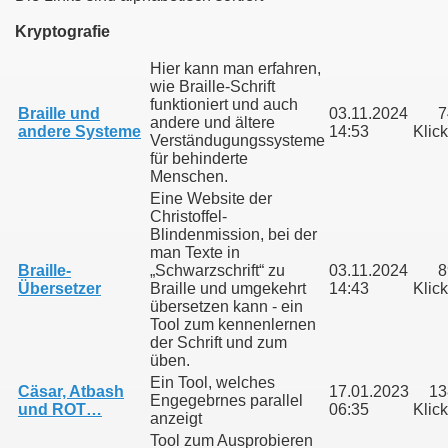
Kryptografie
Hier kann man erfahren,
wie Braille-Schrift
funktioniert und auch
Braille und
03.11.2024
7
andere und ältere
andere Systeme
14:53
Klic
Verständugungssysteme
für behinderte
Menschen.
Eine Website der
Christoffel-
Blindenmission, bei der
man Texte in
Braille-
„Schwarzschrift“ zu
03.11.2024
8
Übersetzer
Braille und umgekehrt
14:43
Klic
übersetzen kann - ein
Tool zum kennenlernen
nd heute
der Schrift und zum
üben.
Ein Tool, welches
Cäsar, Atbash
17.01.2023
13
Engegebrnes parallel
und ROT…
06:35
Klic
pe bei der Schweriner Seniorenakademie
anzeigt
Tool zum Ausprobieren