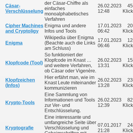
der Cäsar-Chiffre als
Cäsar-
26.02.2023
45
einfaches
Verschlüsselung
12:48
Klic
monoalphabetisches
Verfahren
Cipher Machines
Enigma und andere
17.01.2023
20
and Cryptoligy
Infos und Tools
06:42
Klic
Wikipedia über Enigma
17.01.2023
12
Enigma
(Beachte auch die Links
06:46
Klic
am Schluss)
So funktioniert der
Klopfcode im Knast …
26.02.2023
15
Klopfcode (Tool)
und weitere Verfahren,
13:31
Klic
ob Cäsar oder Vigenère.
Hier erfährt man, wie im
Klopfzeichen
26.02.2023
23
Knast Leute miteinander
(Infos)
13:28
Klic
kommunizieren
Eine Sammlung von
Informationen und Tools
26.02.2023
82
Krypto-Tools
zur Ver- und
12:39
Klic
Entschlüsselung.
Eine interessante und
umfangreiche Seite über
07.01.2017
24
Kryptografie
Verschlüsselung und
21:28
Klic