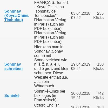
FRANÇAIS, Tome 1
- Koyra Chiini, ou
Songhay
"songhay de
03.04.2018
235
(Koyra Chiini,
Tombouctou" -
07:52
Klicks
Timbuktu)
l’Harmattan-Verlag
in Paris (auch als
PDF beziehbar) -
l’Harmattan-Verlag
in Paris (auch als
PDF beziehbar)
Hier kann man in
Songhay (Soŋay
senni) mit
Sonderzeichen wie
Songhay
ŋ, š, ž, ɲ, ã, ẽ, ũ, ĩ
29.04.2019
150
nd heute
schreiben
und õ groß und klein
08:54
Klicks
schreiben. Diese
Website enthält u.a.
auch ein
pe bei der Schweriner Seniorenakademie
Wörterbuch.
Soninké-Links bei
30.03.2018
742
Soninké
Lexilogos (in
15:41
Klicks
Französisch)
Oxford English
30.03.2018
188