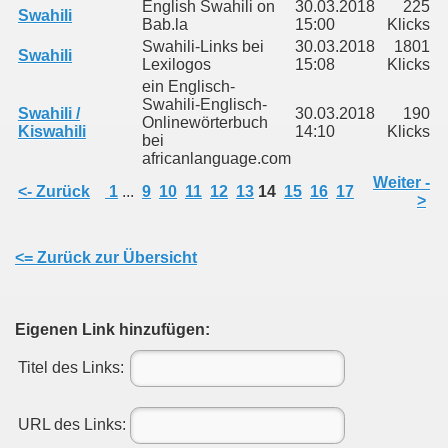
English Swahili on
30.03.2018
225
Swahili
Bab.la
15:00
Klicks
Swahili-Links bei
30.03.2018
1801
Swahili
Lexilogos
15:08
Klicks
ein Englisch-
Swahili-Englisch-
Swahili /
30.03.2018
190
Onlinewörterbuch
Kiswahili
14:10
Klicks
bei
africanlanguage.com
Weiter -
<- Zurück
1
...
9
10
11
12
13
14
15
16
17
>
<= Zurück zur Übersicht
Eigenen Link hinzufügen:
Titel des Links:
URL des Links: