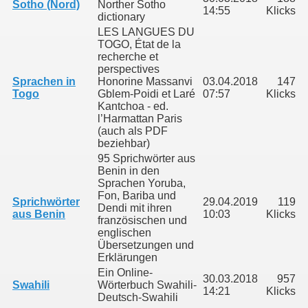
Sotho (Nord)
Norther Sotho
14:55
Klicks
dictionary
LES LANGUES DU
TOGO, État de la
recherche et
perspectives
Sprachen in
Honorine Massanvi
03.04.2018
147
Togo
Gblem-Poidi et Laré
07:57
Klicks
Kantchoa - ed.
l’Harmattan Paris
(auch als PDF
beziehbar)
95 Sprichwörter aus
Benin in den
Sprachen Yoruba,
Fon, Bariba und
Sprichwörter
29.04.2019
119
Dendi mit ihren
aus Benin
10:03
Klicks
französischen und
englischen
Übersetzungen und
Erklärungen
Ein Online-
30.03.2018
957
Swahili
Wörterbuch Swahili-
14:21
Klicks
Deutsch-Swahili