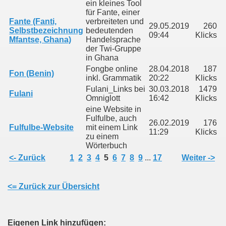
ein kleines Tool
für Fante, einer
Fante (Fanti,
verbreiteten und
29.05.2019
260
Selbstbezeichnung
bedeutenden
09:44
Klicks
Mfantse, Ghana)
Handelsprache
der Twi-Gruppe
in Ghana
Fongbe online
28.04.2018
187
Fon (Benin)
inkl. Grammatik
20:22
Klicks
Fulani_Links bei
30.03.2018
1479
Fulani
Omniglott
16:42
Klicks
eine Website in
Fulfulbe, auch
26.02.2019
176
Fulfulbe-Website
mit einem Link
11:29
Klicks
zu einem
Wörterbuch
<- Zurück
1
2
3
4
5
6
7
8
9
...
17
Weiter ->
<= Zurück zur Übersicht
Eigenen Link hinzufügen: