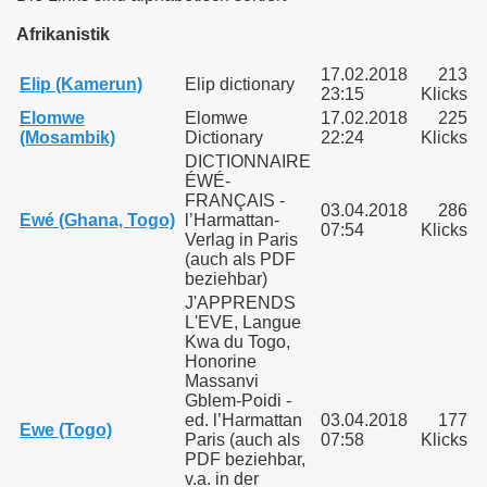
Afrikanistik
17.02.2018
213
Elip (Kamerun)
Elip dictionary
23:15
Klicks
Elomwe
Elomwe
17.02.2018
225
(Mosambik)
Dictionary
22:24
Klicks
DICTIONNAIRE
ÉWÉ-
FRANÇAIS -
03.04.2018
286
Ewé (Ghana, Togo)
l’Harmattan-
07:54
Klicks
Verlag in Paris
(auch als PDF
beziehbar)
J'APPRENDS
L'EVE, Langue
Kwa du Togo,
nd heute
Honorine
Massanvi
Gblem-Poidi -
ed. l’Harmattan
03.04.2018
177
Ewe (Togo)
Paris (auch als
07:58
Klicks
pe bei der Schweriner Seniorenakademie
PDF beziehbar,
v.a. in der