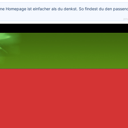
ne Homepage ist einfacher als du denkst. So findest du den passen
pow