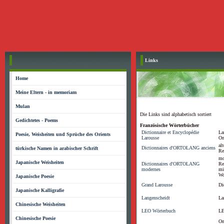
Links
Home
Meine Eltern - in memoriam
Mulan
Die Links sind alphabetisch sortiert
Gedichtetes - Poems
Französische Wörterbücher
Dictionnaire et Encyclopédie
La
Poesie, Weisheiten und Sprüche des Orients
Larousse
On
al
Dictionnaires d'ORTOLANG anciens
türkische Namen in arabischer Schrift
Re
mo
Japanische Weisheiten
Dictionnaires d'ORTOLANG
Re
modernes
mi
Wo
Japanische Poesie
Grand Larousse
Di
Japanische Kalligrafie
Langenscheidt
La
Chinesische Weisheiten
LEO Wörterbuch
LE
Chinesische Poesie
On