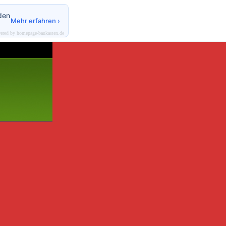
den
Mehr erfahren ›
ered by homepage-baukasten.de