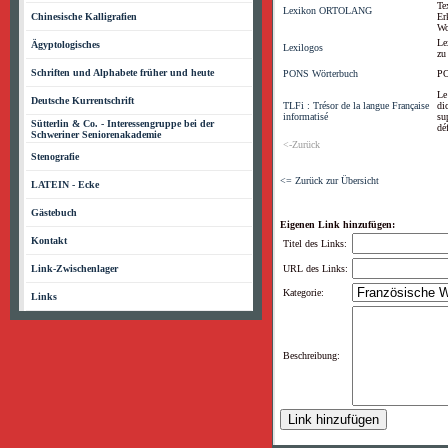
Te
Lexikon ORTOLANG
Chinesische Kalligrafien
Er
Wo
Le
Ägyptologisches
Lexilogos
zu
Schriften und Alphabete früher und heute
PONS Wörterbuch
PO
Le
Deutsche Kurrentschrift
TLFi : Trésor de la langue Française
di
informatisé
su
Sütterlin & Co. - Interessengruppe bei der
dé
Schweriner Seniorenakademie
<-Zurück
Stenografie
<= Zurück zur Übersicht
LATEIN - Ecke
Gästebuch
Eigenen Link hinzufügen:
Kontakt
Titel des Links:
Link-Zwischenlager
URL des Links:
Kategorie:
Links
Beschreibung: