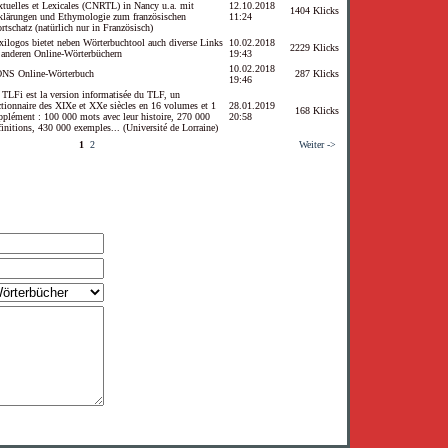
xtuelles et Lexicales (CNRTL) in Nancy u.a. mit
12.10.2018
1404 Klicks
klärungen und Ethymologie zum französischen
11:24
rtschatz (natürlich nur in Französisch)
xilogos bietet neben Wörterbuchtool auch diverse Links
10.02.2018
2229 Klicks
 anderen Online-Wörterbüchern
19:43
10.02.2018
NS Online-Wörterbuch
287 Klicks
19:46
 TLFi est la version informatisée du TLF, un
ctionnaire des XIXe et XXe siècles en 16 volumes et 1
28.01.2019
168 Klicks
pplément : 100 000 mots avec leur histoire, 270 000
20:58
finitions, 430 000 exemples... (Université de Lorraine)
1
2
Weiter ->