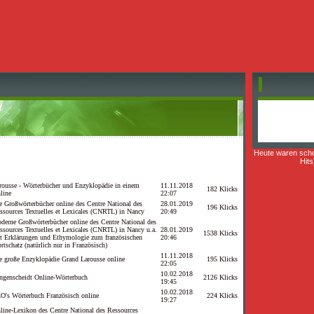
Heute waren sch
Hits
rousse - Wörterbücher und Enzyklopädie in einem
11.11.2018
182 Klicks
line
22:07
te Großwörterbücher online des Centre National des
28.01.2019
196 Klicks
ssources Textuelles et Lexicales (CNRTL) in Nancy
20:49
derne Großwörterbücher online des Centre National des
ssources Textuelles et Lexicales (CNRTL) in Nancy u.a.
28.01.2019
1538 Klicks
t Erklärungen und Ethymologie zum französischen
20:46
rtschatz (natürlich nur in Französisch)
11.11.2018
e große Enzyklopädie Grand Larousse online
195 Klicks
22:05
10.02.2018
ngenscheidt Online-Wörterbuch
2126 Klicks
19:45
10.02.2018
O's Wörterbuch Französisch online
224 Klicks
19:27
line-Lexikon des Centre National des Ressources