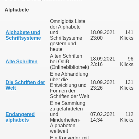
Alphabete
Omniglotts Liste
der Alphabete
Alphabete und
und
18.09.2021
141
Schriftsysteme
Schriftsysteme
23:00
Klicks
gestern und
heute
Alten Schriften
18.09.2021
96
Alte Schriften
bei OdiB
23:16
Klicks
(Onlineblbliothek)
Eine Abhandlung
über die
Die Schriften der
18.09.2021
131
Entwicklung und
Welt
23:26
Klicks
Formen der
Schriften der Welt
nd heute
Eine Sammlung
zu gefährdeten
Endangered
und
07.02.2021
112
alphabets
Minderheiten-
14:34
Klicks
Alphabeten
pe bei der Schweriner Seniorenakademie
weltweit
Ein Konverter, mit