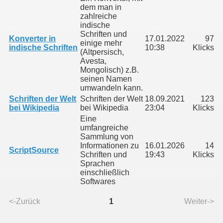
dem man in
zahlreiche
indische
Schriften und
Konverter in
17.01.2022
97
einige mehr
indische Schriften
10:38
Klicks
(Altpersisch,
Avesta,
Mongolisch) z.B.
seinen Namen
umwandeln kann.
Schriften der Welt
Schriften der Welt
18.09.2021
123
bei Wikipedia
bei Wikipedia
23:04
Klicks
Eine
umfangreiche
Sammlung von
Informationen zu
16.01.2026
14
ScriptSource
Schriften und
19:43
Klicks
Sprachen
einschließlich
Softwares
<-Zurück
1
Weiter->