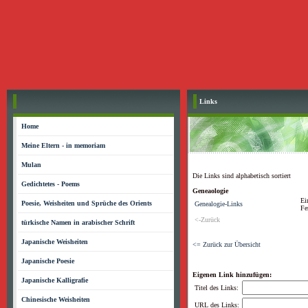
Links
Home
Meine Eltern - in memoriam
Mulan
Die Links sind alphabetisch sortiert
Gedichtetes - Poems
Geneaologie
Ei
Poesie, Weisheiten und Sprüche des Orients
Genealogie-Links
Fe
<-Zurück
türkische Namen in arabischer Schrift
Japanische Weisheiten
<= Zurück zur Übersicht
Japanische Poesie
Eigenen Link hinzufügen:
Japanische Kalligrafie
Titel des Links:
Chinesische Weisheiten
URL des Links: