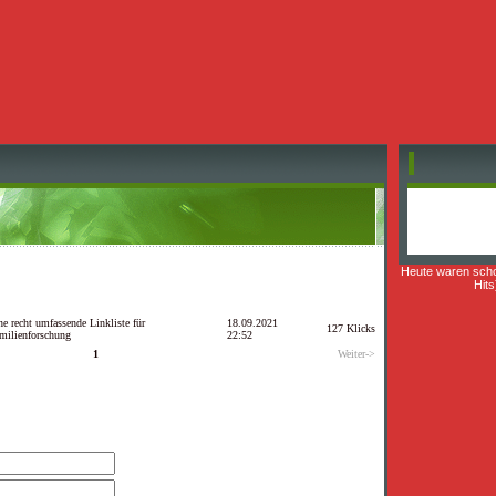
Heute waren sch
Hits
ne recht umfassende Linkliste für
18.09.2021
127 Klicks
milienforschung
22:52
1
Weiter->