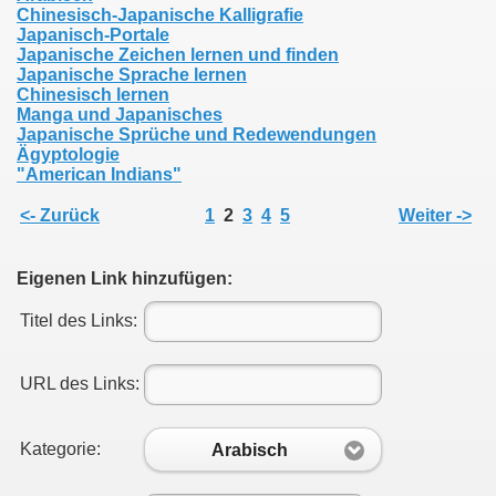
Chinesisch-Japanische Kalligrafie
Japanisch-Portale
Japanische Zeichen lernen und finden
Japanische Sprache lernen
Chinesisch lernen
Manga und Japanisches
Japanische Sprüche und Redewendungen
Ägyptologie
"American Indians"
<- Zurück
1
2
3
4
5
Weiter ->
Eigenen Link hinzufügen:
Titel des Links:
nd heute
URL des Links:
Kategorie:
Arabisch
pe bei der Schweriner Seniorenakademie