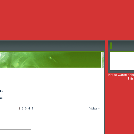
Heute waren sch
Hits
ika
ka
1
2
3
4
5
Weiter ->