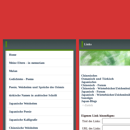
Links
Home
Meine Eltern - in memoriam
Mulan
Chinesisches
Osmanisch und Türkisch
Gedichtetes - Poems
Japanisches
Chinesisch - Forum
Poesie, Weisheiten und Sprüche des Orients
Chinesisch - Wörterbücher/Zeichenlex
Japanisch - Forum
Japanisch - Wörterbücher/Zeichenlexi
türkische Namen in arabischer Schrift
Sonstiges
Japan-Blogs
Japanische Weisheiten
<-Zurück
Japanische Poesie
Eigenen Link hinzufügen:
Japanische Kalligrafie
Titel des Links:
Chinesische Weisheiten
URL des Links: