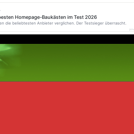
r
 besten Homepage-Baukästen im Test 2026
en die beliebtesten Anbieter verglichen. Der Testsieger überrascht.
pow