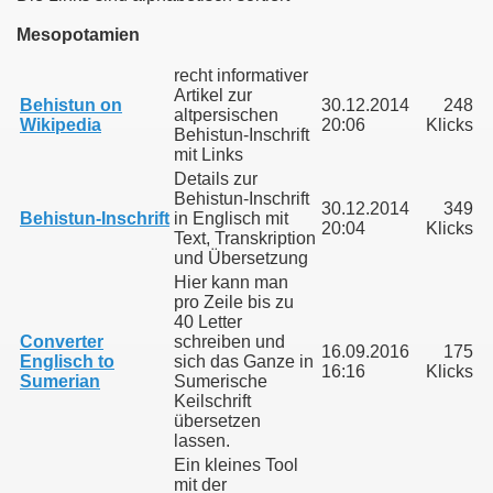
Mesopotamien
recht informativer
Artikel zur
Behistun on
30.12.2014
248
altpersischen
Wikipedia
20:06
Klicks
Behistun-Inschrift
mit Links
Details zur
Behistun-Inschrift
30.12.2014
349
Behistun-Inschrift
in Englisch mit
20:04
Klicks
Text, Transkription
und Übersetzung
Hier kann man
pro Zeile bis zu
40 Letter
Converter
schreiben und
16.09.2016
175
nd heute
Englisch to
sich das Ganze in
16:16
Klicks
Sumerian
Sumerische
Keilschrift
übersetzen
lassen.
pe bei der Schweriner Seniorenakademie
Ein kleines Tool
mit der