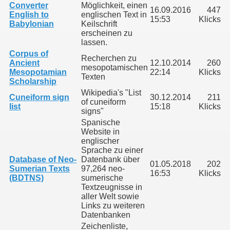
Converter
Möglichkeit, einen
16.09.2016
447
English to
englischen Text in
15:53
Klicks
Babylonian
Keilschrift
erscheinen zu
lassen.
Corpus of
Recherchen zu
Ancient
12.10.2014
260
mesopotamischen
Mesopotamian
22:14
Klicks
Texten
Scholarship
Wikipedia's "List
Cuneiform sign
30.12.2014
211
of cuneiform
list
15:18
Klicks
signs"
Spanische
Website in
englischer
Sprache zu einer
Database of Neo-
Datenbank über
01.05.2018
202
Sumerian Texts
97,264 neo-
16:53
Klicks
(BDTNS)
sumerische
Textzeugnisse in
aller Welt sowie
Links zu weiteren
Datenbanken
Zeichenliste,