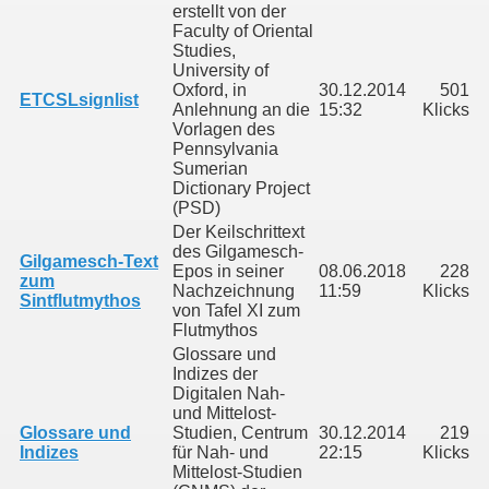
erstellt von der
Faculty of Oriental
Studies,
University of
Oxford, in
30.12.2014
501
ETCSLsignlist
Anlehnung an die
15:32
Klicks
Vorlagen des
Pennsylvania
Sumerian
Dictionary Project
(PSD)
Der Keilschrittext
des Gilgamesch-
Gilgamesch-Text
Epos in seiner
08.06.2018
228
zum
Nachzeichnung
11:59
Klicks
Sintflutmythos
von Tafel XI zum
Flutmythos
Glossare und
Indizes der
Digitalen Nah-
und Mittelost-
Glossare und
Studien, Centrum
30.12.2014
219
Indizes
für Nah- und
22:15
Klicks
Mittelost-Studien