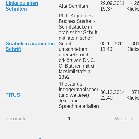
Links zu alten
29.09.2011
42
Alte Schriften
Schriften
15:37
Klick
PDF-Kopie des
Buches Suaheli-
Schriftstücke in
arabischer Schrift
mit lateinischer
Suaheli in arabischer
Schrift
03.11.2011
38
Schrift
umschrieben
11:40
Klick
übersetzt und
erklärt von Dr. C.
G. Büttner, mit xi
facsimiletafeln.,
1892
Thesaurus
Indogermanischer
30.12.2014
37
TITUS
(und weiterer)
22:40
Klick
Text- und
Sprachmaterialien
<-Zurück
1
Weiter->