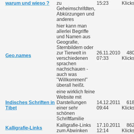
warum und wieso ?
zu
15:23
Klick
Geheimschrifdten,
Abkürzungen und
anderes
hier kann man
allerlei Begriffe
und Namen aus
Geografie,
Sternbildern oder
zur Tierwelt in
26.11.2010
48
Geo.names
verschiedenen
07:33
Klick
sprachen
nachschauen -
auch was
"Willkommen!"
überall heißt.
eine wirklich feine
Website mit
Indisches Schriften in
Darstellungen
14.12.2011
61
Tibet
einer sehr
09:44
Klick
schönen
Schriftfamilie
Kalligrafie-Links
17.10.2011
86
Kalligrafie-Links
zum Abwinken
12:14
Klick