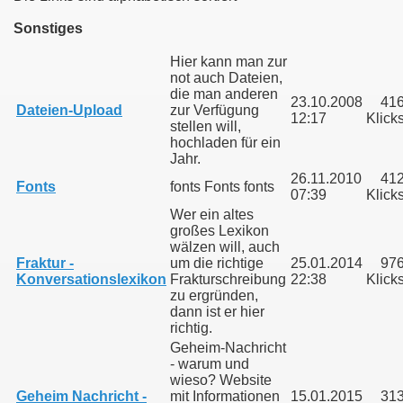
Sonstiges
Hier kann man zur
not auch Dateien,
die man anderen
23.10.2008
41
Dateien-Upload
zur Verfügung
12:17
Klick
stellen will,
hochladen für ein
Jahr.
26.11.2010
41
Fonts
fonts Fonts fonts
07:39
Klick
Wer ein altes
großes Lexikon
wälzen will, auch
Fraktur -
um die richtige
25.01.2014
97
Konversationslexikon
Frakturschreibung
22:38
Klick
nd heute
zu ergründen,
dann ist er hier
richtig.
Geheim-Nachricht
- warum und
pe bei der Schweriner Seniorenakademie
wieso? Website
Geheim Nachricht -
mit Informationen
15.01.2015
31