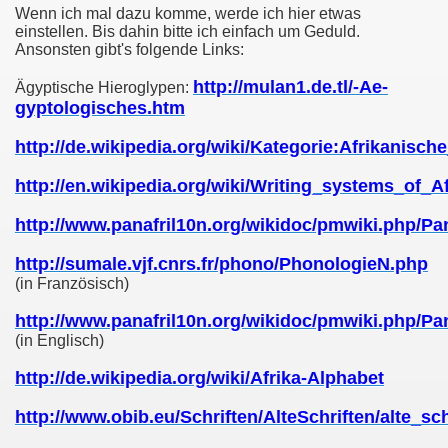
Wenn ich mal dazu komme, werde ich hier etwas
einstellen. Bis dahin bitte ich einfach um Geduld.
Ansonsten gibt's folgende Links:
http://mulan1.de.tl/-Ae-
Ägyptische Hieroglypen:
gyptologisches.htm
http://de.wikipedia.org/wiki/Kategorie:Afrikanische
http://en.wikipedia.org/wiki/Writing_systems_of_Af
http://www.panafril10n.org/wikidoc/pmwiki.php/P
http://sumale.vjf.cnrs.fr/phono/PhonologieN.php
(in Französisch)
http://www.panafril10n.org/wikidoc/pmwiki.php/P
nd heute
(in Englisch)
http://de.wikipedia.org/wiki/Afrika-Alphabet
http://www.obib.eu/Schriften/AlteSchriften/alte_sc