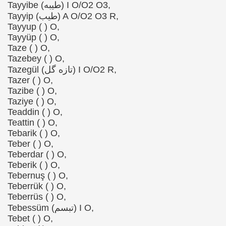
Tayyibe (طیبه) I O/O2 O3,
Tayyip (طیب) A O/O2 O3 R,
Tayyup ( ) O,
Tayyüp ( ) O,
Taze ( ) O,
Tazebey ( ) O,
Tazegül (تازه گل) I O/O2 R,
Tazer ( ) O,
Tazibe ( ) O,
Taziye ( ) O,
Teaddin ( ) O,
Teattin ( ) O,
Tebarik ( ) O,
Teber ( ) O,
Teberdar ( ) O,
Teberik ( ) O,
Tebernuş ( ) O,
Teberrük ( ) O,
Teberrüs ( ) O,
Tebessüm (تبسم) I O,
Tebet ( ) O,