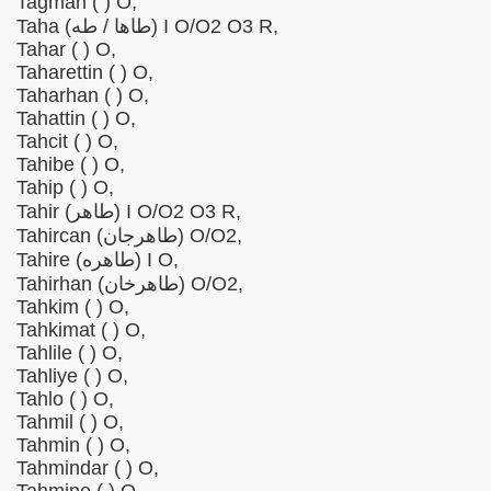
Tağman ( ) O,
Taha (طاها / طه) I O/O2 O3 R,
Tahar ( ) O,
Taharettin ( ) O,
Taharhan ( ) O,
Tahattin ( ) O,
Tahcit ( ) O,
Tahibe ( ) O,
Tahip ( ) O,
Tahir (طاهر) I O/O2 O3 R,
nd heute
Tahircan (طاهرجان) O/O2,
Tahire (طاهره) I O,
Tahirhan (طاهرخان) O/O2,
Tahkim ( ) O,
pe bei der Schweriner Seniorenakademie
Tahkimat ( ) O,
Tahlile ( ) O,
Tahliye ( ) O,
Tahlo ( ) O,
Tahmil ( ) O,
Tahmin ( ) O,
Tahmindar ( ) O,