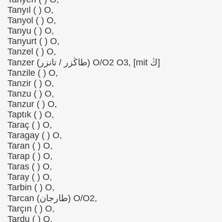
Tanyıl ( ) O,
Tanyol ( ) O,
Tanyu ( ) O,
Tanyurt ( ) O,
Tanzel ( ) O,
Tanzer (طاڭزر / تانزر) O/O2 O3, [mit ڭ]
Tanzile ( ) O,
Tanzir ( ) O,
Tanzu ( ) O,
Tanzur ( ) O,
Taptık ( ) O,
Taraç ( ) O,
Taragay ( ) O,
Taran ( ) O,
Tarap ( ) O,
Taras ( ) O,
Taray ( ) O,
Tarbin ( ) O,
Tarcan (طارجان) O/O2,
Tarçın ( ) O,
Tardu ( ) O,