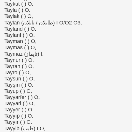
Taykut ( ) O,
Tayla ( ) O,
Taylak ( ) O,
Taylan (طایلان / تایلان) I O/O2 O3,
Tayland ( ) O,
Taylant ( ) O,
Tayman ( ) O,
Taymas ( ) O,
Taymaz (تایماز) I,
Taynur ( ) O,
Tayran ( ) O,
Tayro ( ) O,
Taysun ( ) O,
Tayşın ( ) O,
Tayup ( ) O,
Tayyarfer ( ) O,
Tayyari ( ) O,
Tayyer ( ) O,
Tayyıp ( ) O,
Tayyır ( ) O,
Tayyib (طیب) I O,