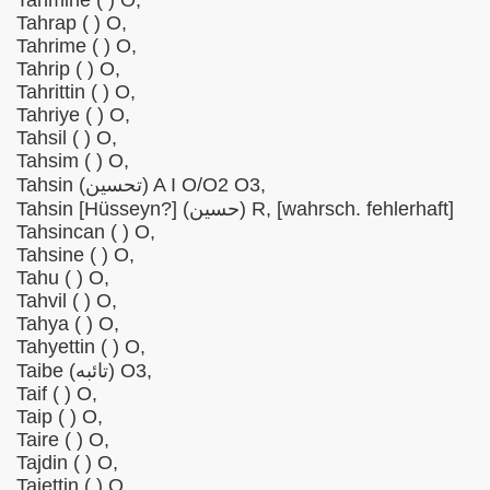
Tahmine ( ) O,
Tahrap ( ) O,
Tahrime ( ) O,
Tahrip ( ) O,
Tahrittin ( ) O,
Tahriye ( ) O,
Tahsil ( ) O,
Tahsim ( ) O,
Tahsin (تحسین) A I O/O2 O3,
Tahsin [Hüsseyn?] (حسين) R, [wahrsch. fehlerhaft]
Tahsincan ( ) O,
Tahsine ( ) O,
Tahu ( ) O,
Tahvil ( ) O,
Tahya ( ) O,
Tahyettin ( ) O,
Taibe (تائبه) O3,
Taif ( ) O,
Taip ( ) O,
Taire ( ) O,
Tajdin ( ) O,
Tajettin ( ) O,