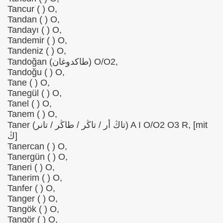
Tancur ( ) O,
Tandan ( ) O,
Tandayı ( ) O,
Tandemir ( ) O,
Tandeniz ( ) O,
Tandoğan (طاكدوغان) O/O2,
Tandoğu ( ) O,
Tane ( ) O,
Tanegül ( ) O,
Tanel ( ) O,
Tanem ( ) O,
Taner (تاڭ أر / تاڭر / طاڭر / تانر) A I O/O2 O3 R, [mit
ڭ]
Tanercan ( ) O,
Tanergün ( ) O,
Taneri ( ) O,
Tanerim ( ) O,
Tanfer ( ) O,
Tanger ( ) O,
Tangök ( ) O,
Tangör ( ) O,