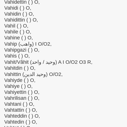
Vahidettin ( ) O,
Vahidi ( ) O,
Vahidin ( ) O,
Vahidittin ( ) O,
Vahil ( ) O,
Vahile ( ) O,
Vahine ( ) O,
Vahip (واهب) I O/O2,
Vahipgazi ( ) O,
nd heute
Vahis ( ) O,
Vahit/Vâhit (وحید / واحد) A I O/O2 O3 R,
Vahitdin ( ) O,
Vahittin (وحید الدین) O/O2,
pe bei der Schweriner Seniorenakademie
Vahiyde ( ) O,
Vahiye ( ) O,
Vahiyettin ( ) O,
Vahrilisan ( ) O,
Vahtani ( ) O,
Vahtattin ( ) O,
Vahteddin ( ) O,
Vahtedin ( ) O,