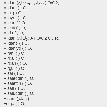
Vijdan (وجدان / ویژدان) O/O2,
Vijdani ( ) O,
Vilal ( ) O,
Vilayet ( ) O,
Vilcan ( ) O,
Vilcay ( ) O,
Vilda ( ) O,
Vildan (ولدان) A I O/O2 O3 R,
Vildane ( ) O,
Vildaniye ( ) O,
Virani ( ) O,
Virdal ( ) O,
Virdan ( ) O,
Virgül ( ) O,
Visal ( ) O,
Visaleddin ( ) O,
Visalettin ( ) O,
Visali ( ) O,
Visalüddin ( ) O,
Visam (وسام) I,
Volga ( ) O,