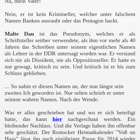
Na, mein Vater!
ner Eltern
Nein, er ist kein Krimineller, welcher unter falschem
Namen Banken ausraubt oder das Pentagon hackt.
Malte Dau
ist das Pseudonym, welches er als
Schriftsteller seither verwendete, als ihm vor mehr als 40
Jahren das Schreiben unter seinem eigentlichen Namen
des Orients
als Lehrer in der DDR untersagt worden war. Er verstand
sich nie als Dissident, nie als Oppositioneller. Er hatte es
rift
nur gewagt, kritisch zu sein. Und kritisch ist er bis zum
Schluss geblieben.
... So nahm er diesen Namen an, der nun längst sein
zweites Ich geworden ist. Nur selten schrieb er unter
seinem wahren Namen. Nach der Wende.
Was er alles geschrieben hat und wo er sich beteiligt
hatte, das
kann
hier
nachgeschaut
werden. Ein
bleibender Nachlass. Und die Verlage haben ihn offenbar
sehr geschätzt. Der Rostocker Heimatkalender "Voß un
Haas" lässt ihn nach einjähriger Pause für 2014 wieder